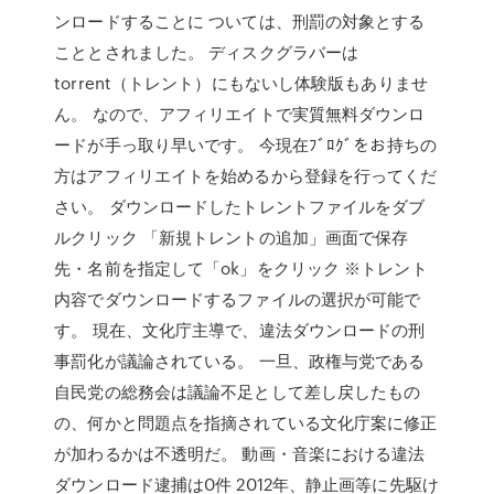
ンロードすることに ついては、刑罰の対象とする
こととされました。 ディスクグラバーは
torrent（トレント）にもないし体験版もありませ
ん。 なので、アフィリエイトで実質無料ダウンロ
ードが手っ取り早いです。 今現在ﾌﾞﾛｸﾞをお持ちの
方はアフィリエイトを始めるから登録を行ってくだ
さい。 ダウンロードしたトレントファイルをダブ
ルクリック 「新規トレントの追加」画面で保存
先・名前を指定して「ok」をクリック ※トレント
内容でダウンロードするファイルの選択が可能で
す。 現在、文化庁主導で、違法ダウンロードの刑
事罰化が議論されている。 一旦、政権与党である
自民党の総務会は議論不足として差し戻したもの
の、何かと問題点を指摘されている文化庁案に修正
が加わるかは不透明だ。 動画・音楽における違法
ダウンロード逮捕は0件 2012年、静止画等に先駆け