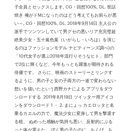
子全員とセックスします, CG・回想100%, DL. 世話
焼き 俺がドMになったのはどう考えてもお前らが悪
い～, CG・回想100%, DL. 2018年9月14日 主人公の
派手でツンツンしていて男グセの悪いリア充完璧超
絶美少女・五十嵐色葉（いがらし・いろは）を演じ
るのはファッションモデル ナビティーンズ調べ)の
「10代女子が選ぶ2018年流行りそうなヒト」部門
で2位に輝くなど、今年もっとも躍進が期待される
俳優です。 さらに、映画のストーリーとリンクす
るように、男の子と女の子両方の一途で変わらない
想いを描いたという西野カナによる アプリをダウ
ンロードする 2011年8月19日 ツイッター用アイコ
ンをダウンロード 1 ・ 2. まにょっ カエロッタと名
乗るカエルの力で、魔法少女に変身して男を撃退す
る稔。 ぬめった感触が気持ち悪い、反射的にぶる
っと体が震えた。 ぼく男の子なのに、ちくび、ち