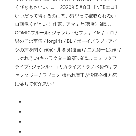
くびきもちいい……」 2020年5月8日 【NTRエロ】
いつだって得するのは悪い男♡って寝取られ2次エ
ロ画像ください！ 作家 : アマミヤ(著者); 雑誌 :
COMICフルール; ジャンル : セフレ / ドM / エロ /
男の子の事情 / forgirls / BL / ボーイズラブ · アイ
ツの声を聞く 作家 : 井冬良(漫画) / 二丸修一(原作) /
しぐれうい(キャラクター原案); 雑誌 : コミックア
ライブ; ジャンル : コミカライズ / ラノベ原作 / フ
ァンタジー / ラブコメ 嫌われ魔王が没落令嬢と恋
に落ちて何が悪い！