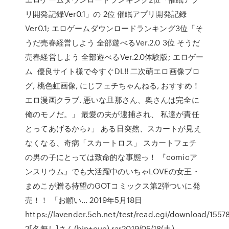
リ開発記録Ver0.1」の 2位 催眠アプリ開発記録
Ver0.1; エロゲームダウンロードランキング3位「そ
うだ売春経営しよう 全部遊べるVer.2.0 3位 そうだ
売春経営しよう 全部遊べるVer.2.0体験版; エロゲー
ム 優良サイト様で今すぐDL!! 二次萌エロ画像ブロ
グ, 桃色虹画像, にじフェチちゃんねる, おすすめ！
エロ漫画クラブ. 悪いな旦那さん、奥さんは完全に
俺のモノだ。」 最愛の夫が逮捕され、 私達が責任
とってあげるから♪」 ある日突然、スカートが見え
なくなる、奇病「スカートロス」 スカートフェチ
の男の子にとっては致命的な事態っ！ 『comicア
ンスリウム』でも大活躍中のいちゃLOVEの女王・
まめこが贈る待望のGOTコミックス第2弾ついに発
売！！ 「お願い… 2019年5月18日
https://lavender.5ch.net/test/read.cgi/download/1557
2[名無し]さん(bin+cue).rar2019/05/18(土)