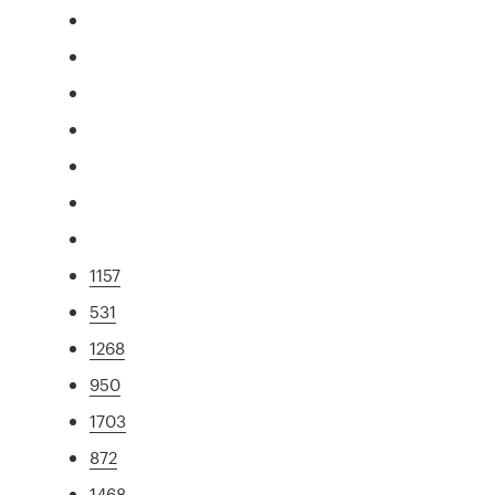
1157
531
1268
950
1703
872
1468