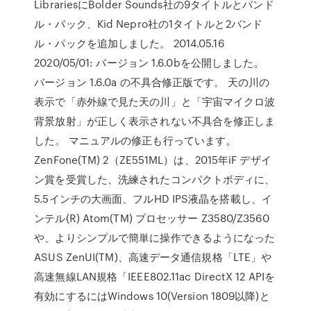
LibrariesにBolder Sounds社の9タイトルとバンド
ル・パック、Kid Nepro社の1タイトルと2バンド
ル・パックを追加しました。 2014.05.16
2020/05/01: バージョン 1.6.0bを公開しました。
バージョン 1.6.0a の不具合修正版です。 天の川の
表示で「赤外線で見た天の川」と「宇宙マイクロ波
背景放射」が正しく表示されない不具合を修正しま
した。 マニュアルの修正も行っています。
ZenFone(TM) 2（ZE551ML）は、2015年iF デザイ
ン賞を受賞した、洗練されたコンパクトボディに、
5.5インチの大画面、フルHD IPS液晶を搭載し、イ
ンテル(R) Atom(TM) プロセッサー Z3580/Z3560
や、よりシンプルで簡単に操作できるようになった
ASUS ZenUI(TM)、高速データ通信規格「LTE」や
高速無線LAN規格「IEEE802.11ac DirectX 12 APIを
有効にするにはWindows 10(Version 1809以降)と