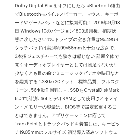
Dolby Digital Plusをオフにしたら ○Bluetooth経由
でBluetoothモバイルスピーカー、マウス、キーボ
ードやゲームパットなどに接続可能！ 2018年9月18
日 Windows 10のバージョン1803適用後、初期状
態に戻したさいのCドライブの空き容量は95.49GB
タッチパッドは実測約99×56mmと十分な広さで、
3本指ジェスチャーでも狭さは感じない 部屋全体で
聞くオーディオプレイヤーとしては物足りないが、
少なくとも目の前でミュージックビデオや映画など
を鑑賞する 1,280×720ドット、標準品質、フルスク
リーン, 564(動作困難), －. SSDをCrystalDiskMark
6.0.1で計測. ※4 ビデオRAMとして使用されるメイ
ン・メモリーの容量は、BIOS等で設定変更するこ
とはできません。アプリケーションに応じて
TrackPointとトラックパッドを装備した、キーピッ
チ19.05mmのフルサイズ 初期導入済みソフトウェ