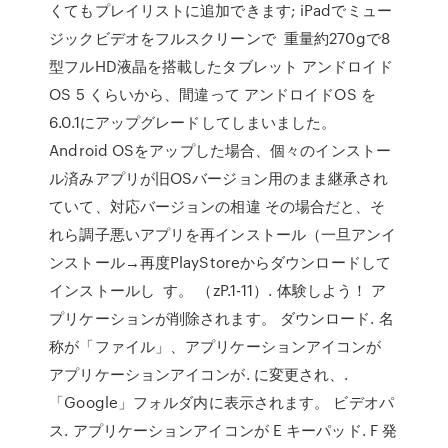
くてもプレイリストに追加できます; iPadでミュー
ジックビデオをフルスクリーンで 重量約270gで8
型フルHD液晶を搭載したタブレット アンドロイド
OS 5 くらいから、間違って アンドロイドOS を
6.0.1にアップグレードしてしまいました。
Android OSをアップした場合、個々のインストー
ル済みアプリが旧OSバージョン用のまま継承され
ていて、対応バージョンの相違 その場合だと、そ
れら調子悪いアプリを再インストール（一旦アンイ
ンストール→再度PlayStoreからダウンロードして
インストールし す。 （zP.1-11）. 体験しよう！ ア
プリケーションが削除されます。 ダウンロード. 名
称が「ファイル」、アプリケーションアイコンが
アプリケーションアイコンが. に変更され、.
「Google」フォルダ内に表示されます。 ビデオパ
ス. アプリケーションアイコンが E キーパッド. F 発