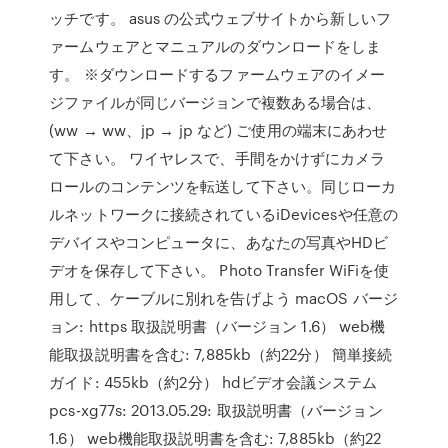
ッチです。 asus の公式ウェブサイトから新しいフ
ァームウェアとマニュアルのダウンロードをしま
す。 ※ダウンロードするファームウェアのイメー
ジファイルが同じバージョンで複数ある場合は、
(ww → ww、jp → jp など) ご使用の端末にあわせ
て下さい。 ‎ワイヤレスで、手間をかけずにカメラ
ロールのコンテンツを転送して下さい。同じローカ
ルネットワークに接続されているiDevicesや任意の
デバイスやコンピュータに、あなたの写真やHDビ
デオを保存して下さい。 Photo Transfer WiFiを使
用して、ケーブルに別れを告げよう macOS バージ
ョン: https 取扱説明書（バージョン 1.6） web機
能取扱説明書を含む: 7,885kb（約22分） 簡単接続
ガイド: 455kb（約2分） hdビデオ会議システム
pcs-xg77s: 2013.05.29: 取扱説明書（バージョン
1.6） web機能取扱説明書を含む: 7,885kb（約22