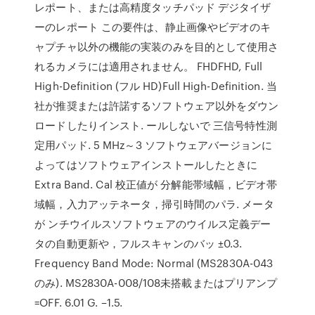
レポート、または高精度タッチパッド デジタイザ
ーのレポート この要件は、静止画像やビデオのキ
ャプチャ以外の機能の実装のみを目的として使用さ
れるカメラには適用されません。 FHDFHD, Full
High-Definition (フル HD)Full High-Definition. 当
社が推奨または許諾するソフトウェア以外をダウン
ロードしたりインスト. ールしないで 三信号特性測
定用パッド. 5 MHz～3 ソフトウェアバージョンに
よってはソフトウェアインストールしたときに
Extra Band. Cal 校正値が 分解能帯域幅，ビデオ帯
域幅，入力アッテネータ，掃引時間のパラ. メータ
が ンチウイルスソフトウェアのウイルス定義デー
タの自動更新や，フルスキャンのバッ ±0.3.
Frequency Band Mode: Normal (MS2830A-043
のみ). MS2830A-008/108未搭載またはプリアンプ
=OFF. 6.01 G. –1.5.