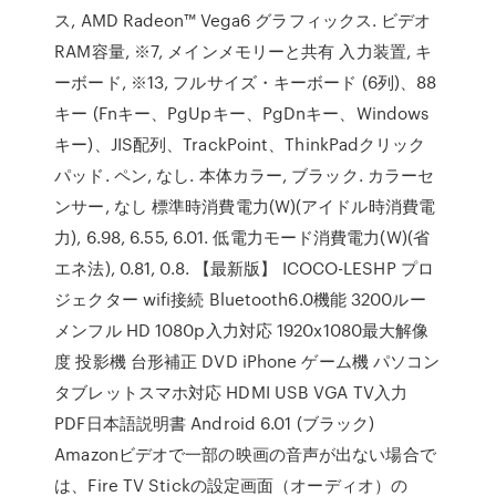
ス, AMD Radeon™ Vega6 グラフィックス. ビデオ
RAM容量, ※7, メインメモリーと共有 入力装置, キ
ーボード, ※13, フルサイズ・キーボード (6列)、88
キー (Fnキー、PgUpキー、PgDnキー、Windows
キー)、JIS配列、TrackPoint、ThinkPadクリック
パッド. ペン, なし. 本体カラー, ブラック. カラーセ
ンサー, なし 標準時消費電力(W)(アイドル時消費電
力), 6.98, 6.55, 6.01. 低電力モード消費電力(W)(省
エネ法), 0.81, 0.8. 【最新版】 ICOCO-LESHP プロ
ジェクター wifi接続 Bluetooth6.0機能 3200ルー
メンフル HD 1080p入力対応 1920x1080最大解像
度 投影機 台形補正 DVD iPhone ゲーム機 パソコン
タブレットスマホ対応 HDMI USB VGA TV入力
PDF日本語説明書 Android 6.01 (ブラック)
Amazonビデオで一部の映画の音声が出ない場合で
は、Fire TV Stickの設定画面（オーディオ）の