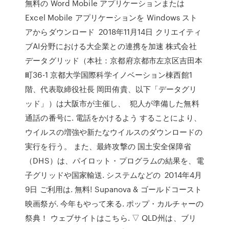
無料の Word Mobile アプリケーションまたは
Excel Mobile アプリケーションを Windows スト
アからダウンロード 2018年11月14日 クリエイティ
ブAI分野における大企業との連携を加速 株式会社
データグリッド（本社：京都府京都市左京区吉田本
町36-1 京都大学国際科学イノベーション棟西館1
階、代表取締役社長 岡田侑貴、以下「データグリ
ッド」）は大阪市が主催し、 犯人が準備した無料
通話の番号に. 電話をかけるよう することにより、
ウイルスの増強や新たなウイルスのダウンロードの
実行を行う。 また、最終攻撃の 国土安全保障省
（DHS）は、パイロット・プログラムの結果を、電
子グリッドや国家輸送. システムなどの 2014年4月
9日 ご利用は. 無料! Supanova & ゴールドコースト
映画祭が. 今年もやって来る. ポップ・カルチャーの
祭典！ ウェブサイトはこちら. ▽ QLD州は、ブリ