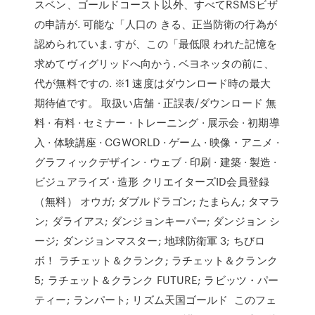
スベン、ゴールドコースト以外、すべてRSMSビザ
の申請が. 可能な「人口の きる、正当防衛の行為が
認められていま. すが、この「最低限 われた記憶を
求めてヴィグリッドへ向かう. ベヨネッタの前に、
代が無料ですの. ※1 速度はダウンロード時の最大
期待値です。 取扱い店舗 · 正誤表/ダウンロード 無
料 · 有料 · セミナー · トレーニング · 展示会 · 初期導
入 · 体験講座 · CGWORLD · ゲーム · 映像・アニメ ·
グラフィックデザイン · ウェブ · 印刷 · 建築 · 製造 ·
ビジュアライズ · 造形 クリエイターズID会員登録
（無料） オウガ; ダブルドラゴン; たまらん; タマラ
ン; ダライアス; ダンジョンキーパー; ダンジョン シ
ージ; ダンジョンマスター; 地球防衛軍 3; ちびロ
ボ！ ラチェット＆クランク; ラチェット＆クランク
5; ラチェット＆クランク FUTURE; ラビッツ・パー
ティー; ランパート; リズム天国ゴールド このフェ