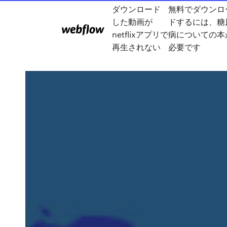
ダウンロード
無料でダウンロ
した動画が
ドするには、糖
netflixアプリで
病についての本
再生されない
必要です