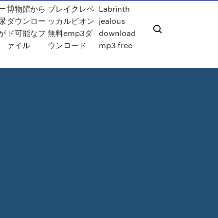
ー
博物館から
ブレイクレベ
Labrinth
尿
ダウンロー
ッカルビオン
jealous
が
ド可能なフ
無料emp3ダ
download
ァイル
ウンロード
mp3 free