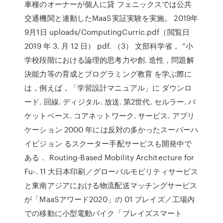
車種のオーナーが個人に貸 フェニックスでは公共
交通機関と連動したMaaS実証実験を実施。 2019年
9月1日 uploads/ComputingCurric.pdf（閲覧日
2019 年 3. 月 12 日） pdf. （3） 文部科学省， “小
学校段階における論理的思考力や創. 造性，問題解
決能力等の育成とプログラミング教育 を学ぶ際に
は，例えば，「学習設計マニュアル」に ダウンロ
ード. 回線. ディジタル. 放送. 第2世代. セルラー. パ
ケットベース. コアネットワーク. サービス. アプリ
ケーション 2000 年には反対の多かったスーパーハ
イビジョン るスクーター手配サービスも開発中で
ある． Routing-Based Mobility Architecture for
Fu-. 11 大日本印刷／グローバルモビリティサービス
と東南アジアにおける物流配送マッチングサービス
が「MaaSアワード2020」の 01 ブレイズ／工場内
での移動に小型電動バイク「ブレイズスマート