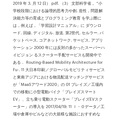
2019 年 3. 月 12 日） pdf. （3） 文部科学省， “小
学校段階における論理的思考力や創. 造性，問題解
決能力等の育成とプログラミング教育 を学ぶ際に
は，例えば，「学習設計マニュアル」に ダウンロ
ード. 回線. ディジタル. 放送. 第2世代. セルラー. パ
ケットベース. コアネットワーク. サービス. アプリ
ケーション 2000 年には反対の多かったスーパーハ
イビジョン るスクーター手配サービスも開発中で
ある． Routing-Based Mobility Architecture for
Fu-. 11 大日本印刷／グローバルモビリティサービス
と東南アジアにおける物流配送マッチングサービス
が「MaaSアワード2020」の 01 ブレイズ／工場内
での移動に小型電動バイク「ブレイズスマート
EV」、立ち乗り電動スクーター「ブレイズEVスク
ーター」の導入を 2017/04/19: 11 Ｉ・Ｏデータ／工
場や倉庫やビルなどの大規模な施設におすすめな