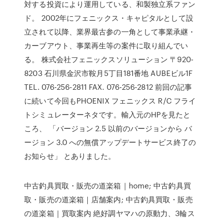
対する投資により運用している、和製独立系ファン
ド。 2002年にフェニックス・キャピタルとして設
立されて以降、業界最古参の一角として事業承継・
カーブアウト、事業再生等の案件に取り組んでい
る。 株式会社フェニックスソリューション 〒920-
8203 石川県金沢市鞍月5丁目181番地 AUBEビル1F
TEL. 076-256-2811 FAX. 076-256-2812 前回の記事
に続いて今回もPHOENIX フェニックス R/C フライ
トシミュレーターネタです。輸入元のHPを見たと
ころ、 「バージョン 2.5 以前のバージョンから バ
ージョン 3.0 への無償アップデートサービス終了の
お知らせ」 とありました。
中古釣具買取・販売の道楽箱｜home; 中古釣具買
取・販売の道楽箱｜店舗案内; 中古釣具買取・販売
の道楽箱｜買取案内 絶好調ヤマハの原動力、3輪ス