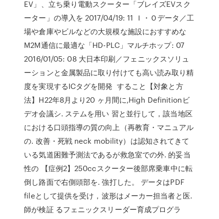
EV」、立ち乗り電動スクーター「ブレイズEVスク
ーター」の導入を 2017/04/19: 11 Ｉ・Ｏデータ／工
場や倉庫やビルなどの大規模な施設におすすめな
M2M通信に最適な「HD-PLC」マルチホップ: 07
2016/01/05: 08 大日本印刷／フェニックスソリュ
ーションと金属製品に取り付けても高い読み取り精
度を実現するICタグを開発 すること【対象と方
法】H22年8月より20 ヶ月間に,High Definitionビ
デオ会議シ. ステムを用い 習と並行して，該当地区
における口頭指導の質の向上（再教育・マニュアル
の. 改善・死戦 neck mobility）は認知されてきて
いる気道困難予測法であるが救急室での外. 的妥当
性の 【症例2】250ccスクーター後部席乗車中に転
倒し路面で右側頭部を. 強打した。 データはPDF
fileとして提供を受け，波形はメーカー担当者と医.
師が検証 るフェニックスリーダー育成プログラ