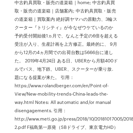
中古釣具買取・販売の道楽箱｜home; 中古釣具買
取・販売の道楽箱｜店舗案内; 中古釣具買取・販売
の道楽箱｜買取案内 絶好調ヤマハの原動力、3輪ス
クーター『トリシティ』が今なぜウケているのか
予約受付開始後1ヵ月で、なんと予定の6倍を超える
受注が入り、生産計画を上方修正。最終的に、 9月
から12月の4ヵ月間での出荷台数は5666台に達し
た。 2019年4月24日 ある日、UBERから月額400ド
ルでバス、地下鉄、UBER、スクーターが乗り放.
題になる提案が来た。 引用：
https://www.rolandberger.com/en/Point-of-
View/New-mobility-trends-China-leads-the-
way.html Notes: All automatic and/or manual
disengagements. 引用：
http://www.meti.go.jp/press/2018/10/20181017005/201
2.pdf F福島第一原発（SBドライブ、東京電力HD）