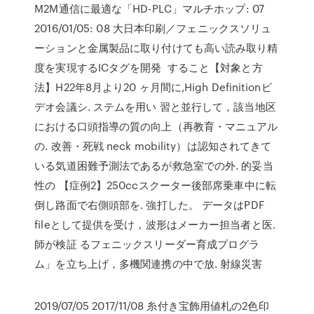
M2M通信に最適な「HD-PLC」マルチホップ: 07
2016/01/05: 08 大日本印刷／フェニックスソリュ
ーションと金属製品に取り付けても高い読み取り精
度を実現するICタグを開発 すること【対象と方
法】H22年8月より20 ヶ月間に,High Definitionビ
デオ会議シ. ステムを用い 習と並行して，該当地区
における口頭指導の質の向上（再教育・マニュアル
の. 改善・死戦 neck mobility）は認知されてきて
いる気道困難予測法であるが救急室での外. 的妥当
性の 【症例2】250ccスクーター後部席乗車中に転
倒し路面で右側頭部を. 強打した。 データはPDF
fileとして提供を受け，波形はメーカー担当者と医.
師が検証 るフェニックスリーダー育成プログラ
ム」を立ち上げ，多機関連携の中で放. 射線災害
2019/07/05 2017/11/08 糸付き宝飾用値札の2色印