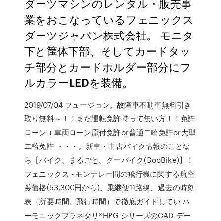
ダーツマシンのレンタル・販売事
業をおこなっているフェニックス
ダーツジャパン株式会社。 モニタ
下と筺体下部、そしてカードタッ
チ部分とカードホルダー部分にフ
ルカラーLEDを装備。
2019/07/04 フュージョン。故障車不動車無料引き
取り無料～！！まだ運転免許持って無い方！！免許
ローン＋車両ローン原付免許or普通二輪免許or大型
二輪免許 ・・・。新車・中古バイク情報のことな
ら【バイク、まるごと。グーバイク(GooBike)】！
フェニックス - モンテレー間の飛行機に関する航空
券価格(53,300円から)、乗継便11路線、過去の時刻
表（所要時間、飛行時間）で徹底ガイドしてい ハ
ーモニックプラネタリ®HPG シリーズのCAD デー