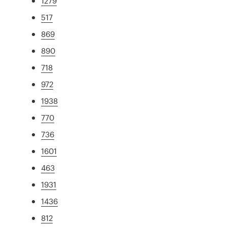
1279
517
869
890
718
972
1938
770
736
1601
463
1931
1436
812