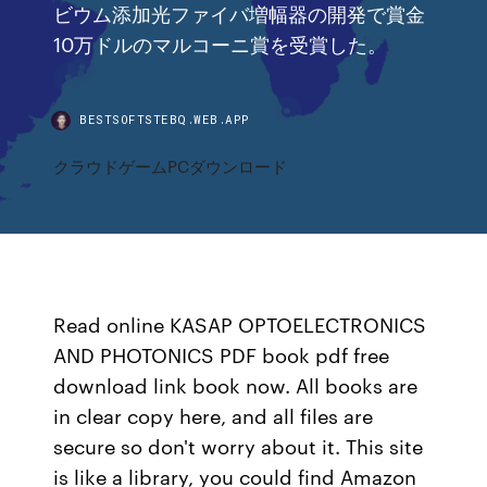
ビウム添加光ファイバ増幅器の開発で賞金
10万ドルのマルコーニ賞を受賞した。
BESTSOFTSTEBQ.WEB.APP
クラウドゲームPCダウンロード
Read online KASAP OPTOELECTRONICS
AND PHOTONICS PDF book pdf free
download link book now. All books are
in clear copy here, and all files are
secure so don't worry about it. This site
is like a library, you could find Amazon