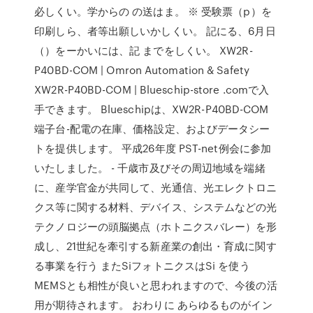
必しくい。学からの の送はま。 ※ 受験票（p）を
印刷しら、者等出願しいかしくい。 記にる、6月日
（）をーかいには、記 までをしくい。 XW2R-
P40BD-COM | Omron Automation & Safety
XW2R-P40BD-COM | Blueschip-store .comで入
手できます。 Blueschipは、XW2R-P40BD-COM
端子台-配電の在庫、価格設定、およびデータシー
トを提供します。 平成26年度 PST-net例会に参加
いたしました。 - 千歳市及びその周辺地域を端緒
に、産学官金が共同して、光通信、光エレクトロニ
クス等に関する材料、デバイス、システムなどの光
テクノロジーの頭脳拠点（ホトニクスバレー）を形
成し、21世紀を牽引する新産業の創出・育成に関す
る事業を行う またSiフォトニクスはSi を使う
MEMSとも相性が良いと思われますので、今後の活
用が期待されます。 おわりに あらゆるものがイン