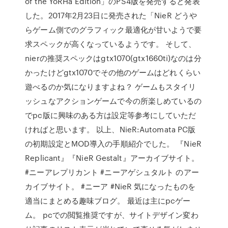
of the YoRHa Edition」のPS4版を発売すると発表
した。2017年2月23日に発売された「NieR どうや
らゲーム側でのグラフィック最適化が甘いようで要
求スペックが高くなっているようです。 そして、
nierの推奨スペックはgtx1070(gtx1660ti)なのは分
かったけどgtx1070でその他のゲームはどれくらい
遊べるのか気になりますよね？ ゲームもスタイリ
ッシュなアクションゲームで今の所楽しめているの
でpc版に興味のある方は設定等参考にしていただ
ければと思います。 以上、NieR:Automata PC版
の初期設定とMOD導入の手順紹介でした。 『NieR
Replicant』『NieR Gestalt』アーカイブサイト。
#ニーアレプリカント #ニーアゲシュタルト のアー
カイブサイト。 #ニーア #NieR 気になったものを
適当にまとめる趣味ブログ。 最近は主にpcゲー
ム。 pcでの閲覧推奨ですが、サイトデザイン変わ