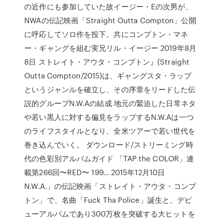
の近作にも参加していた故イージー・Eの次男が、
NWAの伝記映画「Straight Outta Compton」公開
に呼応してソロ作を投下。共にコンプトン・マネ
ー・ギャングを組む実兄リル・イージー 2019年8月
8日 ストレイト・アウタ・コンプトン』(Straight
Outta Compton/2015)は、ギャングスタ・ラップ
というジャンルを確立し、その序章をリードした伝
説的グループN.W.Aの結成 地元の緊迫した日常ネタ
や若い黒人に対する偏見をラップするN.W.Aは一つ
のライフスタイルとなり、全米ツアーで若い世代を
巻き込んでいく。 ダウンロード/ストリーミング時
代の色彩別アルバムガイド 「TAP the COLOR」連
載第266回〜RED〜 199… 2015年12月10日
N.W.A.」の伝記映画「ストレイト・アウタ・コンプ
トン」で、名曲「Fuck Tha Police」誕生と、デビ
ューアルバムであり300万枚を突破する大ヒットを