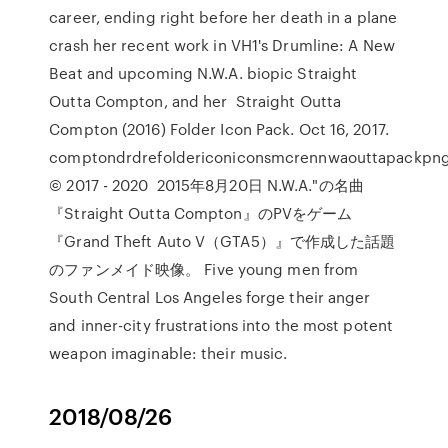
career, ending right before her death in a plane
crash her recent work in VH1's Drumline: A New
Beat and upcoming N.W.A. biopic Straight
Outta Compton, and her Straight Outta
Compton (2016) Folder Icon Pack. Oct 16, 2017.
comptondrdrefoldericoniconsmcrennwaouttapackpngst
© 2017 - 2020 2015年8月20日 N.W.A."の名曲
『Straight Outta Compton』のPVをゲーム
『Grand Theft Auto V（GTA5）』で作成した話題
のファンメイド映像。 Five young men from
South Central Los Angeles forge their anger
and inner-city frustrations into the most potent
weapon imaginable: their music.
2018/08/26