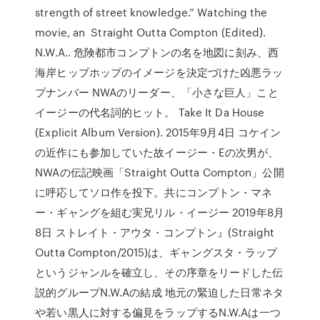
strength of street knowledge.” Watching the
movie, an Straight Outta Compton (Edited).
N.W.A.. 危険都市コンプトンの名を地図に刻み、西
海岸ヒップホップのイメージを決定づけた凶悪ラッ
プナンバー NWAのリーダー、「小さな巨人」こと
イージーの代名詞的ヒット。 Take It Da House
(Explicit Album Version). 2015年9月4日 コケイン
の近作にも参加していた故イージー・Eの次男が、
NWAの伝記映画「Straight Outta Compton」公開
に呼応してソロ作を投下。共にコンプトン・マネ
ー・ギャングを組む実兄リル・イージー 2019年8月
8日 ストレイト・アウタ・コンプトン』(Straight
Outta Compton/2015)は、ギャングスタ・ラップ
というジャンルを確立し、その序章をリードした伝
説的グループN.W.Aの結成 地元の緊迫した日常ネタ
や若い黒人に対する偏見をラップするN.W.Aは一つ