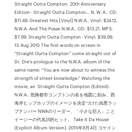
Straight Outta Compton: 20th Anniversary
Edition · Straight Outta Compton… N. W. A.. CD:
$11.49. Greatest Hits [Vinyl] N.W.A.. Vinyl: $24.12.
N.W.A. And The Posse N.W.A.. CD: $13.21. MP3:
$7.99. Straight Outta Compton · Vinyl: $39.99.
13 Aug 2015 The first words on screen in
“Straight Outta Compton” come straight out of
Dr. Dre's prologue to the N.W.A. album of the
same name: “You are now about to witness the
strength of street knowledge.” Watching the
movie, an Straight Outta Compton (Edited).
N.W.A.. 危険都市コンプトンの名を地図に刻み、西
海岸ヒップホップのイメージを決定づけた凶悪ラッ
プナンバー NWAのリーダー、「小さな巨人」こと
イージーの代名詞的ヒット。 Take It Da House
(Explicit Album Version). 2015年9月4日 コケイン