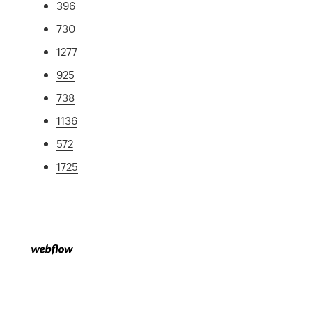
396
730
1277
925
738
1136
572
1725