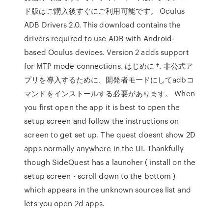
ド版はご購入後すぐにご利用可能です。 Oculus
ADB Drivers 2.0. This download contains the
drivers required to use ADB with Android-
based Oculus devices. Version 2 adds support
for MTP mode connections. はじめに †. 非公式ア
プリを導入するために、開発者モードにしてadbコ
マンドをインストールする必要があります。 When
you first open the app it is best to open the
setup screen and follow the instructions on
screen to get set up. The quest doesnt show 2D
apps normally anywhere in the UI. Thankfully
though SideQuest has a launcher ( install on the
setup screen - scroll down to the bottom )
which appears in the unknown sources list and
lets you open 2d apps.