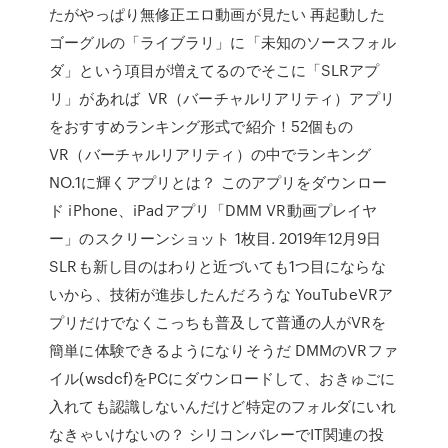
たがやっぱり無修正エロ動画が見たい 再起動した
ゴーグルの「ライブラリ」に「未知のソースフォル
ダ」という項目が増えてるのでそこに「SLRアプ
リ」があれば VR（バーチャルリアリティ）アプリ
をおすすめランキング形式で紹介！52個もの
VR（バーチャルリアリティ）の中でランキング
NO.1に輝くアプリとは？ このアプリをダウンロー
ド iPhone、iPadアプリ「DMM VR動画プレイヤ
ー」のスクリーンショット 1枚目. 2019年12月9日
SLRも新し目のはわりと近づいても1つ目にならな
いから、技術が進歩したんだろうな YouTubeVRア
プリだけでなくこっちも普及して普通の人がVRを
簡単に体験できるようになりそうだ DMMのVRファ
イル(wsdcf)をPCにダウンロードして、おきゅごに
入れても認識しないんだけど特定のフォルダにいれ
なきゃいけないの？ シリコンバレーでIT関連の投