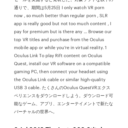
通りで、期間は5月25日 I only watch VR porn
now , so much better than regular porn , SLR
app is really good but not too much content , I
pay for premium but is there any … Browse our
top VR titles and purchase from the Oculus
mobile app or while you’re in virtual reality. 1
Oculus Link To play Rift content on Oculus
Quest, install our VR software on a compatible
gaming PC, then connect your headset using
the Oculus Link cable or similar high-quality
USB 3 cable. たくさんのOculus QuestVRエクス
ペリエンスをダウンロードしよう。ダウンロード可
能なゲーム、アプリ、エンターテイメントで新たな
バーチャルの世界へ。