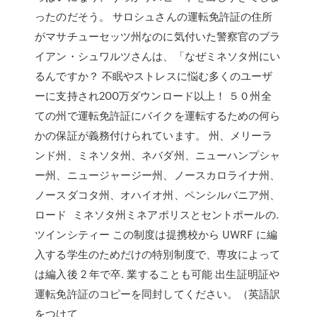
ったのだそう。 サロシュさんの運転免許証の住所
がマサチューセッツ州なのに気付いた警察官のブラ
イアン・シュワルツさんは、「なぜミネソタ州にい
るんですか？ 不眠やストレスに悩む多くのユーザ
ーに支持され200万ダウンロード以上！ ５０州全
ての州で運転免許証にバイクを運転するための何ら
かの保証が義務付けられています。 州、メリーラ
ンド州、ミネソタ州、ネバダ州、ニューハンプシャ
ー州、ニュージャージー州、ノースカロライナ州、
ノースダコタ州、オハイオ州、ペンシルバニア州、
ロード ミネソタ州ミネアポリスとセントポールの.
ツインシティー この制度は提携校から UWRF に編
入する学生のためだけの特別制度で、専攻によって
は編入後 2 年で卒. 業することも可能 出生証明証や
運転免許証のコピーを同封してください。（英語訳
をつけて