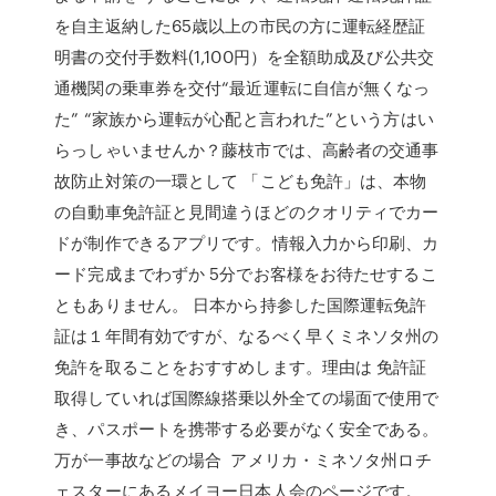
を自主返納した65歳以上の市民の方に運転経歴証
明書の交付手数料(1,100円）を全額助成及び公共交
通機関の乗車券を交付“最近運転に自信が無くなっ
た” “家族から運転が心配と言われた”という方はい
らっしゃいませんか？藤枝市では、高齢者の交通事
故防止対策の一環として 「こども免許」は、本物
の自動車免許証と見間違うほどのクオリティでカー
ドが制作できるアプリです。情報入力から印刷、カ
ード完成までわずか 5分でお客様をお待たせするこ
ともありません。 日本から持参した国際運転免許
証は１年間有効ですが、なるべく早くミネソタ州の
免許を取ることをおすすめします。理由は 免許証
取得していれば国際線搭乗以外全ての場面で使用で
き、パスポートを携帯する必要がなく安全である。
万が一事故などの場合 アメリカ・ミネソタ州ロチ
ェスターにあるメイヨー日本人会のページです。