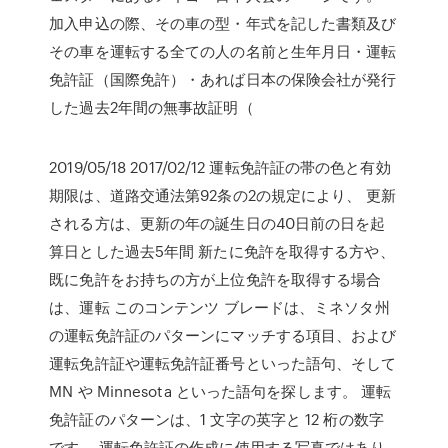
加入申込の際、その車の型・年式を記した書類及び
その車を運転する全ての人の名前と生年月日・運転
免許証（国際免許）・あれば日本の保険会社が発行
した過去2年間の無事故証明（
2019/05/18 2017/02/12 運転免許証の帯の色と有効
期限は、道路交通法第92条の2の規定により、 更新
される方は、更新の年の誕生日の40日前の日を起
算日とした過去5年間 新たに免許を取得する方や、
既に免許をお持ちの方が上位免許を取得する場合
は、運転 このコンテンツ ブレードは、ミネソタ州
の運転免許証のパターンにマッチする項目、および
運転免許証や運転免許証番号といった語句、そして
MN や Minnesota といった語句を探します。 運転
免許証のパターンは、1 文字の英字と 12 桁の数字
です。 運転免許証の作成に使用する写真ではあり