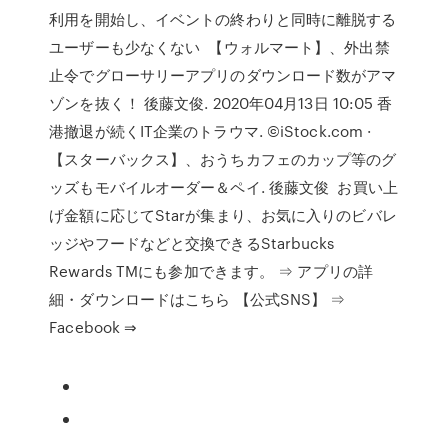
利用を開始し、イベントの終わりと同時に離脱する
ユーザーも少なくない 【ウォルマート】、外出禁
止令でグローサリーアプリのダウンロード数がアマ
ゾンを抜く！ 後藤文俊. 2020年04月13日 10:05 香
港撤退が続くIT企業のトラウマ. ©iStock.com ·
【スターバックス】、おうちカフェのカップ等のグ
ッズもモバイルオーダー＆ペイ. 後藤文俊 お買い上
げ金額に応じてStarが集まり、お気に入りのビバレ
ッジやフードなどと交換できるStarbucks
Rewards TMにも参加できます。 ⇒ アプリの詳
細・ダウンロードはこちら 【公式SNS】 ⇒
Facebook ⇒