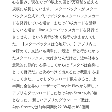
心を掴み、現在では90以上の国と2万店舗を超える
規模に成長しています。 スターバックスが スター
バックス公式アプリでデジタルスターバックスカー
ドを発行している場合、または30枚カードを登録
している場合、lineスターバックスカードを発行で
きません。 という表示が出て発行できませんでし
た。 【スターバックスは心地好い。】アプリ内に
★貯めて、支払いも簡単に。最近、殆ど行かなかっ
たスターバックス。大好きなんだけど、近年財布を
意識的に節約する様にしてからは『スタバは自身に
とって贅沢だ』と決めつけて出来るだけ我慢する様
にしてきた。 しかしダウンロード数をみると、上
半期に全世界のユーザーがGoogle Playから新しい
アプリをダウンロードした数はApp Storeの約3倍
となった。 新しいアプリのダウンロード数は、
App Storeでは前年同期比22.8%増の183億回、